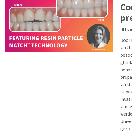
Co
pr
Ultra
Door 
verkl
bezoc
gliml
behan
prepa
verkl
te pa
invas
venee
werde
Unive
gezor