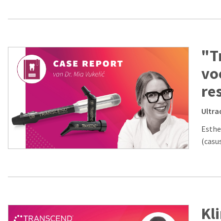
"T
vo
re
Ultra
Esthe
(casus
Kl