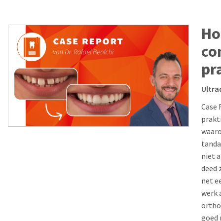
Ho
co
pr
Ultra
Case R
prakt
waaro
tanda
niet 
deed 
net e
werk 
ortho
goed 