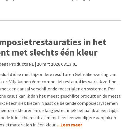
mposietrestauraties in het
ont met slechts één kleur
dent Products NL
| 20 mrt 2026 08:13:01
edurfd idee met bijzondere resultaten Gebruikersverlag van
etteri Viljakainen Voor composietrestauraties werk ik zelf het
t met een aantal verschillende materialen en systemen. Per
sche casus kan ik dan het meest geschikte product en de meest
ikte techniek kiezen. Naast de bekende composietsystemen
eerdere kleuren en de laagjestechniek behaal ik al een tijdje
goede klinische resultaten met een eenvoudigere aanpak en
sietmaterialen in één kleur.
...Lees meer