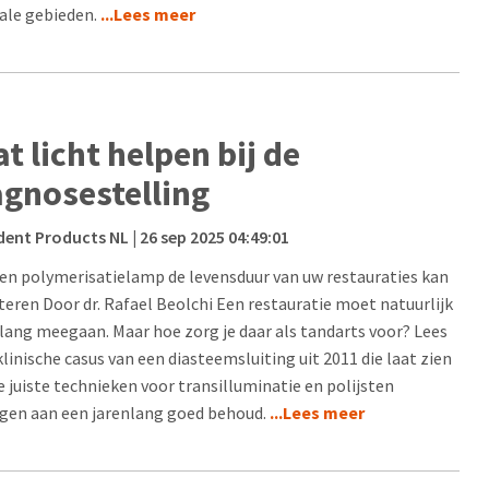
cale gebieden.
...Lees meer
t licht helpen bij de
agnosestelling
dent Products NL
| 26 sep 2025 04:49:01
en polymerisatielamp de levensduur van uw restauraties kan
teren Door dr. Rafael Beolchi Een restauratie moet natuurlijk
d lang meegaan. Maar hoe zorg je daar als tandarts voor? Lees
klinische casus van een diasteemsluiting uit 2011 die laat zien
e juiste technieken voor transilluminatie en polijsten
agen aan een jarenlang goed behoud.
...Lees meer