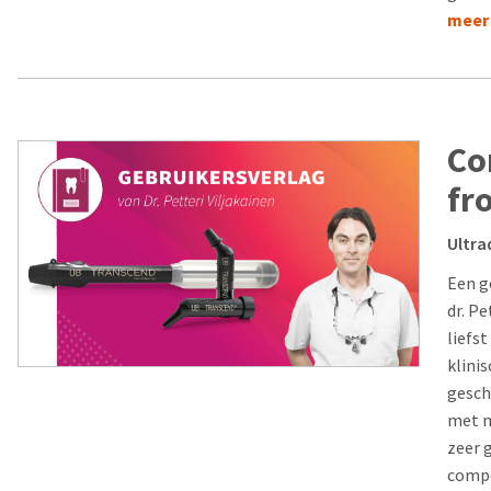
meer
Co
fr
Ultra
Een g
dr. P
liefs
klini
gesch
met m
zeer 
compo