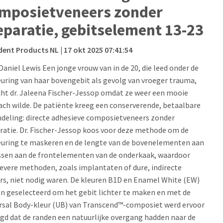
mposietveneers zonder
eparatie, gebitselement 13-23
dent Products NL
| 17 okt 2025 07:41:54
Daniel Lewis Een jonge vrouw van in de 20, die leed onder de
euring van haar bovengebit als gevolg van vroeger trauma,
ht dr. Jaleena Fischer-Jessop omdat ze weer een mooie
ach wilde. De patiënte kreeg een conserverende, betaalbare
deling: directe adhesieve composietveneers zonder
ratie. Dr. Fischer-Jessop koos voor deze methode om de
euring te maskeren en de lengte van de bovenelementen aan
ssen aan de frontelementen van de onderkaak, waardoor
ievere methoden, zoals implantaten of dure, indirecte
rs, niet nodig waren. De kleuren B1D en Enamel White (EW)
n geselecteerd om het gebit lichter te maken en met de
rsal Body-kleur (UB) van Transcend™-composiet werd ervoor
gd dat de randen een natuurlijke overgang hadden naar de