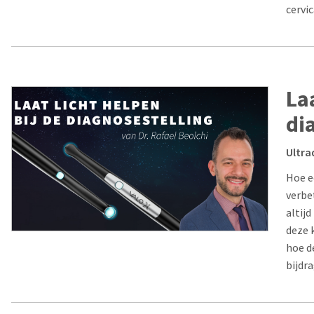
cervi
Laa
di
Ultra
Hoe e
verbe
altij
deze 
hoe d
bijdr