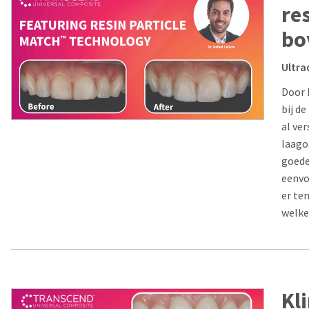
re
bo
Ultra
Door 
bij de
al ve
laagop
goede
eenvo
er te
welke
Kl