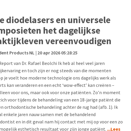
e diodelasers en universele
mposieten het dagelijkse
aktijkleven vereenvoudigen
dent Products NL
| 20 apr 2026 05:28:25
eport van Dr. Rafael Beolchi Ik heb al heel veel jaren
ijkervaring en toch zijn er nog steeds van die momenten
p je voelt hoe moderne technologie ons dagelijks werk als
rts kan veranderen en een echt ‘wow-effect’ kan creëren –
alleen voor ons, maar ook voor onze patiënten. Zo’n moment
zich voor tijdens de behandeling van een 18-jarige patiënt die
en orthodontische behandeling achter de rug had (afb. 1). Ik
al enkele jaren nauw samen met de behandelend
dontist en in dit geval nam hij contact met mij op voor een zo
mogelijk esthetisch resultaat voor zijn jonge patiënt.
...Lees