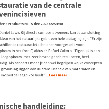
stauratie van de centrale
venincisieven
dent Products NL
| 5 dec 2025 05:54:40
Daniel Lewis Bij directe composietveneers kan de aansluiting
 kleur van het natuurlijke gebit een hele uitdaging zijn. “Er zijn
rschillende restauratietechnieken voorgesteld voor
bouw in het front”, aldus dr. Rafael Calixto. “Eigenlijk is een
 laagopbouw, met zeer bevredigende resultaten, heel
udig. Als tandarts moet je dan wel begrijpen welke concepten
n grondslag liggen aan de translucentie van materialen en
 invloed de laagdikte heeft.”
...Lees meer
inische handleiding: