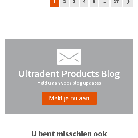
1
2
3
4
5
...
17
❯
Ultradent Products Blog
Meld u aan voor blog updates
Meld je nu aan
U bent misschien ook