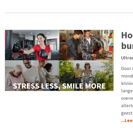
Ho
bu
Ultra
Door 
mondz
klini
lange
overv
aller
geest
...Le