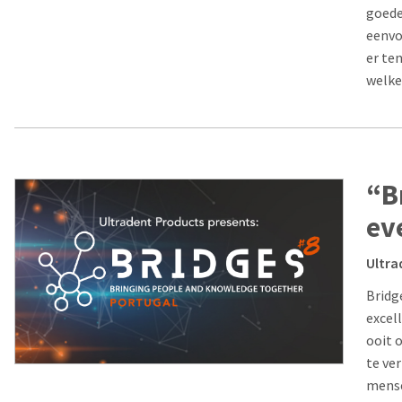
goede
eenvo
er te
welke
“B
ev
Ultra
Bridg
excel
ooit 
te ve
mense