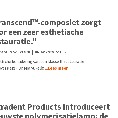
ranscend™-composiet zorgt
or een zeer esthetische
stauratie."
dent Products NL
| 30-jan-2026 5:16:23
tische benadering van een klasse II-restauratie
verslag) - Dr. Mia Vukelić
...Lees meer
tradent Products introduceert
euwste polymerisatielamp: de