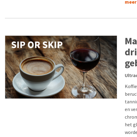
meer
Ma
dr
ge
Ultra
Koffie
beruc
tanni
en ve
chrom
het g
worde