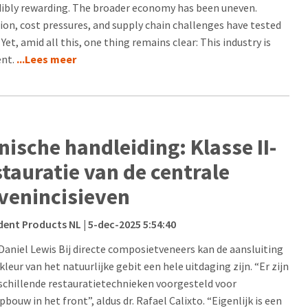
dibly rewarding. The broader economy has been uneven.
tion, cost pressures, and supply chain challenges have tested
. Yet, amid all this, one thing remains clear: This industry is
ent.
...Lees meer
inische handleiding: Klasse II-
stauratie van de centrale
venincisieven
dent Products NL
| 5-dec-2025 5:54:40
Daniel Lewis Bij directe composietveneers kan de aansluiting
 kleur van het natuurlijke gebit een hele uitdaging zijn. “Er zijn
rschillende restauratietechnieken voorgesteld voor
bouw in het front”, aldus dr. Rafael Calixto. “Eigenlijk is een