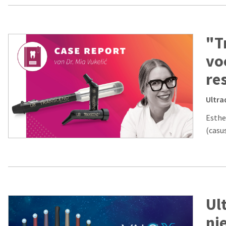
"T
vo
re
Ultra
Esthe
(casus
Ul
ni