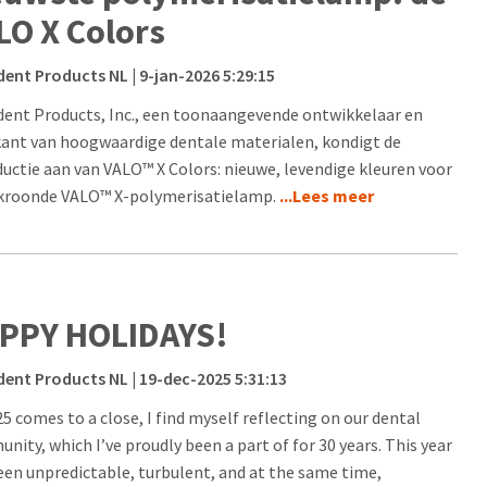
LO X Colors
dent Products NL
| 9-jan-2026 5:29:15
dent Products, Inc., een toonaangevende ontwikkelaar en
kant van hoogwaardige dentale materialen, kondigt de
ductie aan van VALO™ X Colors: nieuwe, levendige kleuren voor
kroonde VALO™ X-polymerisatielamp.
...Lees meer
PPY HOLIDAYS!
dent Products NL
| 19-dec-2025 5:31:13
25 comes to a close, I find myself reflecting on our dental
nity, which I’ve proudly been a part of for 30 years. This year
een unpredictable, turbulent, and at the same time,