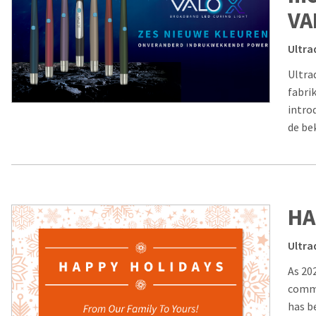
VA
Ultra
Ultra
fabri
intro
de be
HA
Ultra
As 20
commu
has b