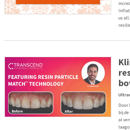
incre
Infla
us all
resili
Kl
re
bo
Ultra
Door 
bij de
al ve
laagop