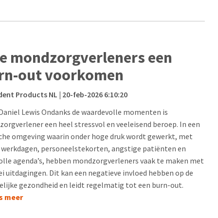
e mondzorgverleners een
rn-out voorkomen
dent Products NL
| 20-feb-2026 6:10:20
Daniel Lewis Ondanks de waardevolle momenten is
orgverlener een heel stressvol en veeleisend beroep. In een
sche omgeving waarin onder hoge druk wordt gewerkt, met
 werkdagen, personeelstekorten, angstige patiënten en
olle agenda’s, hebben mondzorgverleners vaak te maken met
lei uitdagingen. Dit kan een negatieve invloed hebben op de
elijke gezondheid en leidt regelmatig tot een burn-out.
es meer