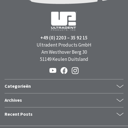
+49 (0) 2203 – 35 92 15
Ultradent Products GmbH
Am Westhover Berg 30
51149 Keulen Duitsland
Categorieën
Products
Archives
Case Report
juli 2026
Company News
Recent Posts
juni 2026
Uitgelicht
Ultradent Products introduceert QuadraSpense™-tip voor
mei 2026
Featured