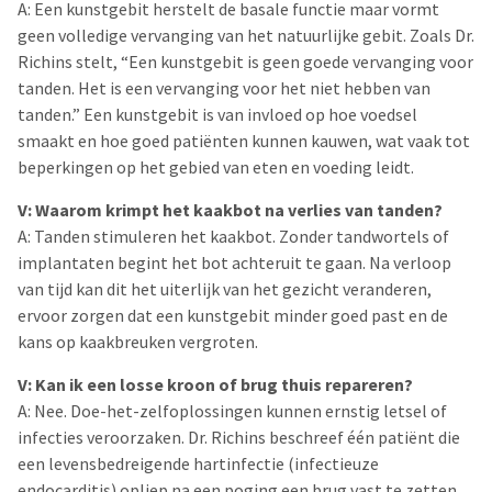
A: Een kunstgebit herstelt de basale functie maar vormt
geen volledige vervanging van het natuurlijke gebit. Zoals Dr.
Richins stelt, “Een kunstgebit is geen goede vervanging voor
tanden. Het is een vervanging voor het niet hebben van
tanden.” Een kunstgebit is van invloed op hoe voedsel
smaakt en hoe goed patiënten kunnen kauwen, wat vaak tot
beperkingen op het gebied van eten en voeding leidt.
V: Waarom krimpt het kaakbot na verlies van tanden?
A: Tanden stimuleren het kaakbot. Zonder tandwortels of
implantaten begint het bot achteruit te gaan. Na verloop
van tijd kan dit het uiterlijk van het gezicht veranderen,
ervoor zorgen dat een kunstgebit minder goed past en de
kans op kaakbreuken vergroten.
V: Kan ik een losse kroon of brug thuis repareren?
A: Nee. Doe-het-zelfoplossingen kunnen ernstig letsel of
infecties veroorzaken. Dr. Richins beschreef één patiënt die
een levensbedreigende hartinfectie (infectieuze
endocarditis) opliep na een poging een brug vast te zetten