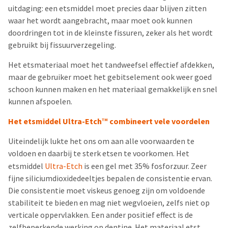
uitdaging: een etsmiddel moet precies daar blijven zitten
waar het wordt aangebracht, maar moet ook kunnen
doordringen tot in de kleinste fissuren, zeker als het wordt
gebruikt bij fissuurverzegeling.
Het etsmateriaal moet het tandweefsel effectief afdekken,
maar de gebruiker moet het gebitselement ook weer goed
schoon kunnen maken en het materiaal gemakkelijk en snel
kunnen afspoelen.
Het etsmiddel Ultra-Etch
combineert vele voordelen
TM
Uiteindelijk lukte het ons om aan alle voorwaarden te
voldoen en daarbij te sterk etsen te voorkomen. Het
etsmiddel
Ultra-Etch
is een gel met 35% fosforzuur. Zeer
fijne siliciumdioxidedeeltjes bepalen de consistentie ervan.
Die consistentie moet viskeus genoeg zijn om voldoende
stabiliteit te bieden en mag niet wegvloeien, zelfs niet op
verticale oppervlakken. Een ander positief effect is de
zelfbeperkende werking op dentine. Het materiaal etst